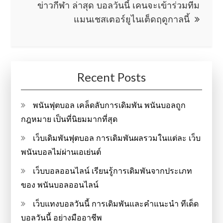
ข่าวกีฬา ล่าสุด บอลวันนี้ เคนจะเข้าร่วมทีม
เรื่อง
แมนเชสเตอร์ยูไนเต็ดฤดูกาลนี้
Recent Posts
พนันฟุตบอล เคล็ดลับการเดิมพัน พนันบอลถูก
กฎหมาย เป็นที่นิยมมากที่สุด
เว็บเดิมพันฟุตบอล การเดิมพันผลรวมในแต่ละ เว็บ
พนันบอลไม่ผ่านเอเย่นต์
เว็บบอลออนไลน์ เรียนรู้การเดิมพันจากประเภท
ของ พนันบอลออนไลน์
เว็บแทงบอลวันนี้ การเดิมพันและคำแนะนำ ทีเด็ด
บอลวันนี้ อย่างมืออาชีพ