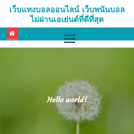
Skip
เว็บแทงบอลออนไลน์ เว็บพนันบอล
to
ไม่ผ่านเอเย่นต์ที่ดีที่สุด
content
Hello world!