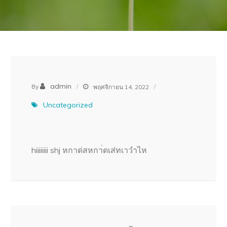
admin
By
พฤศจิกายน 14, 2022
Uncategorized
hiiiiiiii shj หกาด่สหกา่ดเส่ทเาวำไห
แนะแนว